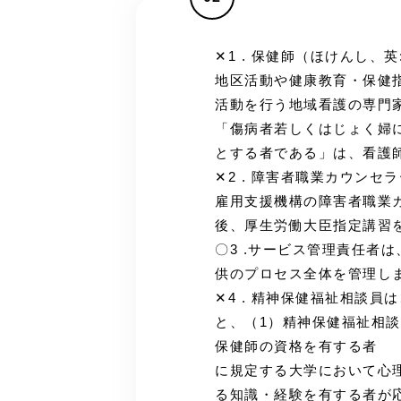
✕1 . 保健師（ほけんし、英: 
地区活動や健康教育・保健
活動を行う地域看護の専門
「傷病者若しくはじょく婦
とする者である」は、看護
✕2 . 障害者職業カウン
雇用支援機構の障害者職業
後、厚生労働大臣指定講習
〇3 .サービス管理責任者
供のプロセス全体を管理し
✕4 . 精神保健福祉相談
と、（1）精神保健福祉相
保健師の資格を有する者 
に規定する大学において心
る知識・経験を有する者が