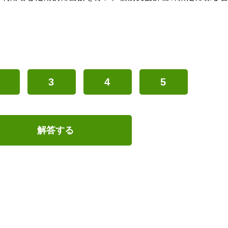
3
4
5
解答する