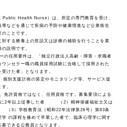
Public Health Nurse）は、所定の専門教育を受け、
指導などを通じて疾病の予防や健康増進など公衆衛生
家のことです。
に対する療養上の世話又は診療の補助を行うことを業
師の説明です。
セラーの任用要件は、「独立行政法人高齢・障害・求職者
カウンセラー職の職員採用試験に合格して採用された
を受けた者」となります。
は、個別支援計画の策定やモニタリング等、サービス提
ます。
員は、免許資格ではなく、任用資格です。募集要項による
談に2年以上従事した者 （2）精神保健福祉士又は
（3）学校教育法（昭和22年法律第26号）第83条
理学 の課程を修めて卒業した者で、臨床心理学に関す
応募できる公務員となります。